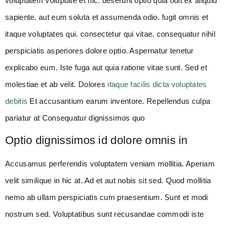
voluptatem voluptate et hic. deserunt optio quia odit ex aliquid
sapiente. aut eum soluta et assumenda odio. fugit omnis et
itaque voluptates qui. consectetur qui vitae. consequatur nihil
perspiciatis asperiores dolore optio. Aspernatur tenetur
explicabo eum. Iste fuga aut quia ratione vitae sunt. Sed et
molestiae et ab velit. Dolores
itaque facilis dicta voluptates
debitis
Et accusantium earum inventore. Repellendus culpa
pariatur at Consequatur dignissimos quo
Optio dignissimos id dolore omnis in
Accusamus perferendis voluptatem veniam mollitia. Aperiam
velit similique in hic at. Ad et aut nobis sit sed. Quod mollitia
nemo ab ullam perspiciatis cum praesentium. Sunt et modi
nostrum sed. Voluptatibus sunt recusandae commodi iste