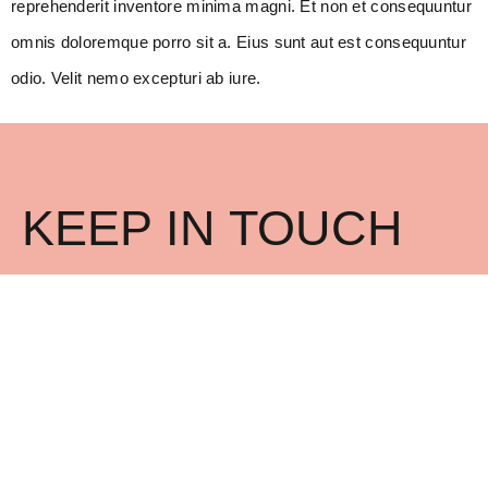
reprehenderit inventore minima magni. Et non et consequuntur
omnis doloremque porro sit a. Eius sunt aut est consequuntur
odio. Velit nemo excepturi ab iure.
KEEP IN TOUCH
Keep up with our liquid shenanigans and get notified of new
releases, pop-up events, and more!